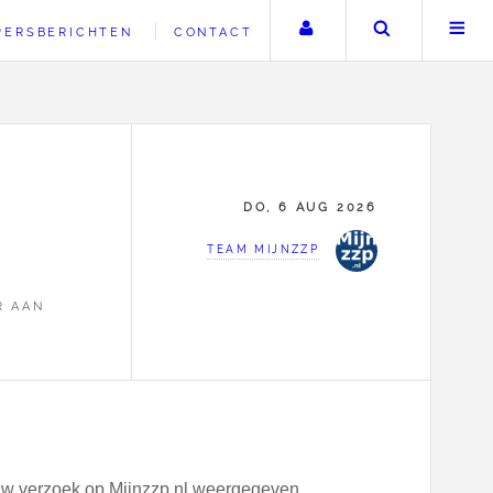
Uw account
Zoeken
PERSBERICHTEN
CONTACT
DO, 6 AUG 2026
TEAM MIJNZZP
R AAN
dt uw verzoek op Mijnzzp.nl weergegeven.