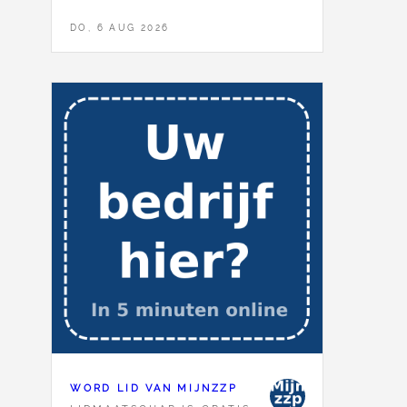
DO, 6 AUG 2026
WORD LID VAN MIJNZZP