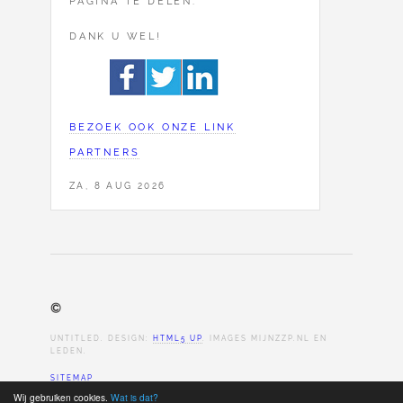
PAGINA TE DELEN.
DANK U WEL!
BEZOEK OOK ONZE LINK
PARTNERS
ZA, 8 AUG 2026
©
UNTITLED. DESIGN:
HTML5 UP
. IMAGES MIJNZZP.NL EN
LEDEN.
SITEMAP
Wij gebruiken cookies.
Wat is dat?