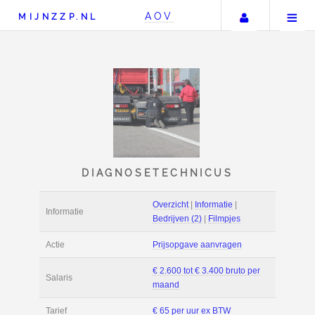
Uw accou
AOV
MIJNZZP.NL
DIAGNOSETECHNICU
Overzicht
|
Informat
Informatie
Bedrijven (2)
|
Film