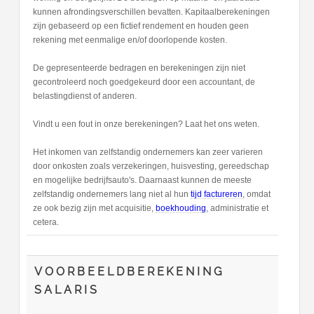
kunnen afrondingsverschillen bevatten. Kapitaalberekeningen
zijn gebaseerd op een fictief rendement en houden geen
rekening met eenmalige en/of doorlopende kosten.
De gepresenteerde bedragen en berekeningen zijn niet
gecontroleerd noch goedgekeurd door een accountant, de
belastingdienst of anderen.
Vindt u een fout in onze berekeningen? Laat het ons weten.
Het inkomen van zelfstandig ondernemers kan zeer varieren
door onkosten zoals verzekeringen, huisvesting, gereedschap
en mogelijke bedrijfsauto's. Daarnaast kunnen de meeste
zelfstandig ondernemers lang niet al hun
tijd factureren
, omdat
ze ook bezig zijn met acquisitie,
boekhouding
, administratie et
cetera.
VOORBEELDBEREKENING
SALARIS