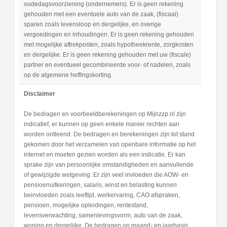
oudedagsvoorziening (ondernemers). Er is geen rekening
gehouden met een eventuele auto van de zaak, (fiscaal)
sparen zoals levensloop en dergelijke, en overige
vergoedingen en inhoudingen. Er is geen rekening gehouden
met mogelijke aftrekposten, zoals hypotheekrente, zorgkosten
en dergelijke. Er is geen rekening gehouden met uw (fiscale)
partner en eventueel gecombineerde voor- of nadelen, zoals
op de algemene heffingskorting.
Disclaimer
De bedragen en voorbeeldberekeningen op Mijnzzp.nl zijn
indicatief, er kunnen op geen enkele manier rechten aan
worden ontleend. De bedragen en berekeningen zijn tot stand
gekomen door het verzamelen van openbare informatie op het
internet en moeten gezien worden als een indicatie. Er kan
sprake zijn van persoonlijke omstandigheden en aanvullende
of gewijzigde wetgeving. Er zijn veel invloeden die AOW- en
pensioenuitkeringen, salaris, winst en belasting kunnen
beinvloeden zoals leeftijd, werkervaring, CAO afspraken,
pensioen, mogelijke opleidingen, rentestand,
levensverwachting, samenlevingsvorm, auto van de zaak,
woning en dergelijke. De bedragen op maand- en jaarbasis