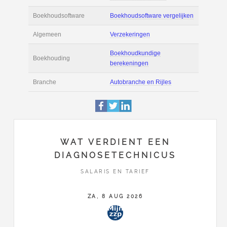
Actie
Prijsopgave aanvr
€ 2.600 tot € 3.400 
Salaris
maand
Tarief
€ 65 per uur ex BT
Boekhoudsoftware
Boekhoudsoftware 
Algemeen
Verzekeringen
WAT VERDIENT EEN
DIAGNOSETECHNICUS
Boekhoudkundige
Boekhouding
SALARIS EN TARIEF
berekeningen
ZA, 8 AUG 2026
Branche
Autobranche en Rij