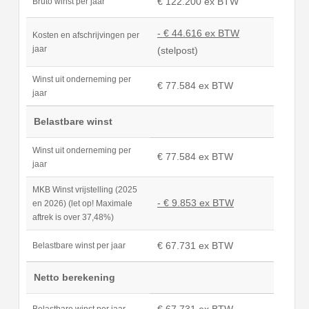
€ 122.200 ex BTW
Bruto winst per jaar
- € 44.616 ex BTW
Kosten en afschrijvingen per
jaar
(stelpost)
Winst uit onderneming per
€ 77.584 ex BTW
jaar
Belastbare winst
Winst uit onderneming per
€ 77.584 ex BTW
jaar
MKB Winst vrijstelling (2025
- € 9.853 ex BTW
en 2026) (let op! Maximale
aftrek is over 37,48%)
€ 67.731 ex BTW
Belastbare winst per jaar
Netto berekening
€ 67.731 ex BTW
Belastbare winst per jaar