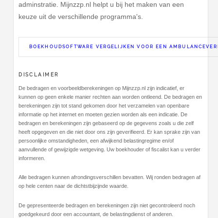
adminstratie. Mijnzzp.nl helpt u bij het maken van een
keuze uit de verschillende programma's.
BOEKHOUDSOFTWARE VERGELIJKEN VOOR EEN AMBULANCEVER
DISCLAIMER
De bedragen en voorbeeldberekeningen op Mijnzzp.nl zijn indicatief, er
kunnen op geen enkele manier rechten aan worden ontleend. De bedragen en
berekeningen zijn tot stand gekomen door het verzamelen van openbare
informatie op het internet en moeten gezien worden als een indicatie. De
bedragen en berekeningen zijn gebaseerd op de gegevens zoals u die zelf
heeft opgegeven en die niet door ons zijn geverifieerd. Er kan sprake zijn van
persoonlijke omstandigheden, een afwijkend belastingregime en/of
aanvullende of gewijzigde wetgeving. Uw boekhouder of fiscalist kan u verder
informeren.
Alle bedragen kunnen afrondingsverschillen bevatten. Wij ronden bedragen af
op hele centen naar de dichtstbijzijnde waarde.
De gepresenteerde bedragen en berekeningen zijn niet gecontroleerd noch
goedgekeurd door een accountant, de belastingdienst of anderen.