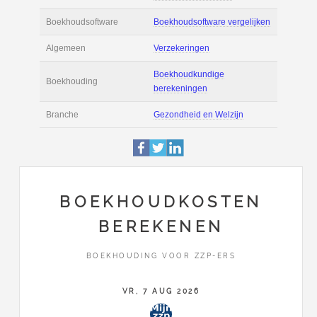
Actie
Prijsopgave aanvr
€ 3.600 tot € 5.400 
Salaris
maand
Tarief
€ 60 per uur ex BT
Boekhoudsoftware
Boekhoudsoftware 
Algemeen
Verzekeringen
BOEKHOUDKOSTEN
BEREKENEN
Boekhoudkundige
Boekhouding
berekeningen
BOEKHOUDING VOOR ZZP-ERS
Branche
Gezondheid en Wel
VR, 7 AUG 2026