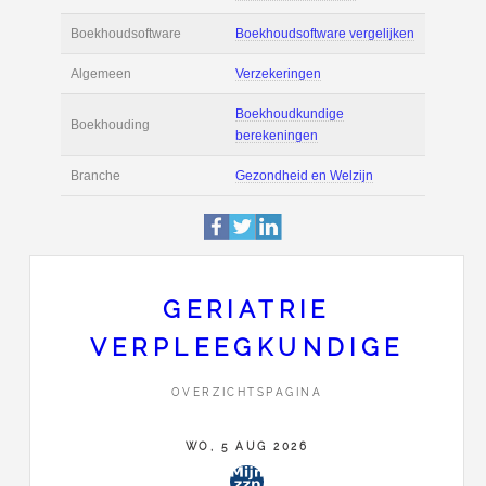
Actie
Prijsopgave aanvr
€ 3.200 tot € 4.400 
Salaris
maand
Tarief
€ 65 per uur ex BT
Boekhoudsoftware
Boekhoudsoftware 
Algemeen
Verzekeringen
GERIATRIE
VERPLEEGKUNDIGE
Boekhoudkundige
Boekhouding
berekeningen
OVERZICHTSPAGINA
Branche
Gezondheid en Wel
WO, 5 AUG 2026