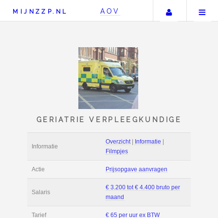
Uw accou
AOV
MIJNZZP.NL
GERIATRIE VERPLEEGKU
Overzicht
|
Informat
Informatie
Filmpjes