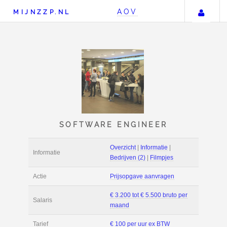
Uw
AOV
MIJNZZP.NL
SOFTWARE ENGINEE
Overzicht
|
Informat
Informatie
Bedrijven (2)
|
Film