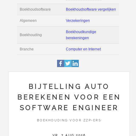
Actie
Prijsopgave aanvr
€ 3.200 tot € 5.500 
Salaris
maand
Tarief
€ 100 per uur ex 
Boekhoudsoftware
Boekhoudsoftware 
Algemeen
Verzekeringen
BIJTELLING AUTO
BEREKENEN VOOR EEN
Boekhoudkundige
Boekhouding
berekeningen
SOFTWARE ENGINEER
Branche
Computer en Intern
BOEKHOUDING VOOR ZZP-ERS
VR, 7 AUG 2026