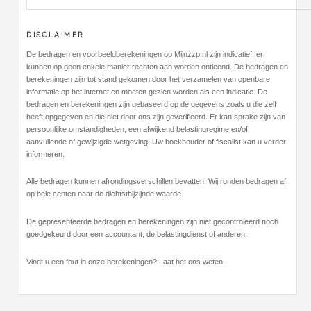
DISCLAIMER
De bedragen en voorbeeldberekeningen op Mijnzzp.nl zijn indicatief, er
kunnen op geen enkele manier rechten aan worden ontleend. De bedragen en
berekeningen zijn tot stand gekomen door het verzamelen van openbare
informatie op het internet en moeten gezien worden als een indicatie. De
bedragen en berekeningen zijn gebaseerd op de gegevens zoals u die zelf
heeft opgegeven en die niet door ons zijn geverifieerd. Er kan sprake zijn van
persoonlijke omstandigheden, een afwijkend belastingregime en/of
aanvullende of gewijzigde wetgeving. Uw boekhouder of fiscalist kan u verder
informeren.
Alle bedragen kunnen afrondingsverschillen bevatten. Wij ronden bedragen af
op hele centen naar de dichtstbijzijnde waarde.
De gepresenteerde bedragen en berekeningen zijn niet gecontroleerd noch
goedgekeurd door een accountant, de belastingdienst of anderen.
Vindt u een fout in onze berekeningen? Laat het ons weten.