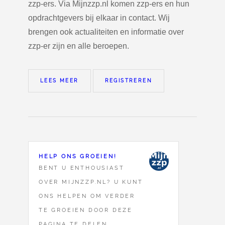
zzp-ers. Via Mijnzzp.nl komen zzp-ers en hun
opdrachtgevers bij elkaar in contact. Wij
brengen ook actualiteiten en informatie over
zzp-er zijn en alle beroepen.
LEES MEER
REGISTREREN
HELP ONS GROEIEN!
BENT U ENTHOUSIAST
OVER MIJNZZP.NL? U KUNT
ONS HELPEN OM VERDER
TE GROEIEN DOOR DEZE
PAGINA TE DELEN.