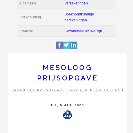
Actie
Prijsopgave aanvr
Tarief
€ 80 per uur ex BT
Boekhoudsoftware
Boekhoudsoftware 
Algemeen
Verzekeringen
MESOLOOG
Boekhoudkundige
Boekhouding
PRIJSOPGAVE
berekeningen
VRAAG EEN PRIJSOPGAVE VOOR EEN MESOLOOG AAN
Branche
Gezondheid en Wel
DO, 6 AUG 2026