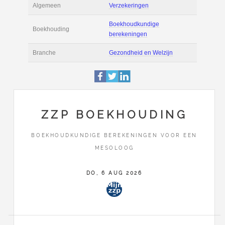
Actie
Prijsopgave aanvr
Tarief
€ 80 per uur ex BT
Boekhoudsoftware
Boekhoudsoftware 
Algemeen
Verzekeringen
ZZP BOEKHOUDING
Boekhoudkundige
Boekhouding
berekeningen
BOEKHOUDKUNDIGE BEREKENINGEN VOOR EEN
MESOLOOG
Branche
Gezondheid en Wel
DO, 6 AUG 2026