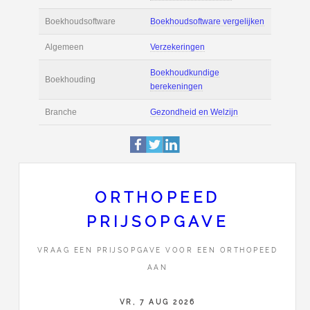
Actie
Prijsopgave aanvr
€ 6.500 tot € 11.00
Salaris
maand
Tarief
€ 120 per uur ex 
Boekhoudsoftware
Boekhoudsoftware 
Algemeen
Verzekeringen
ORTHOPEED
PRIJSOPGAVE
Boekhoudkundige
Boekhouding
berekeningen
VRAAG EEN PRIJSOPGAVE VOOR EEN ORTHOPEED
AAN
Branche
Gezondheid en Wel
VR, 7 AUG 2026