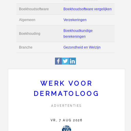
Actie
Prijsopgave aanvr
€ 6.000 tot € 11.00
Salaris
maand
Tarief
€ 160 per uur ex 
Boekhoudsoftware
Boekhoudsoftware 
Algemeen
Verzekeringen
WERK VOOR
DERMATOLOOG
Boekhoudkundige
Boekhouding
berekeningen
ADVERTENTIES
Branche
Gezondheid en Wel
VR, 7 AUG 2026