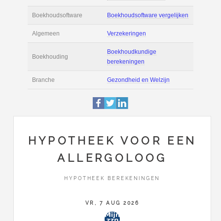
Actie
Prijsopgave aanvr
€ 6.500 tot € 11.00
Salaris
maand
Tarief
€ 150 per uur ex 
Boekhoudsoftware
Boekhoudsoftware 
Algemeen
Verzekeringen
HYPOTHEEK VOOR EEN
ALLERGOLOOG
Boekhoudkundige
Boekhouding
berekeningen
HYPOTHEEK BEREKENINGEN
Branche
Gezondheid en Wel
VR, 7 AUG 2026