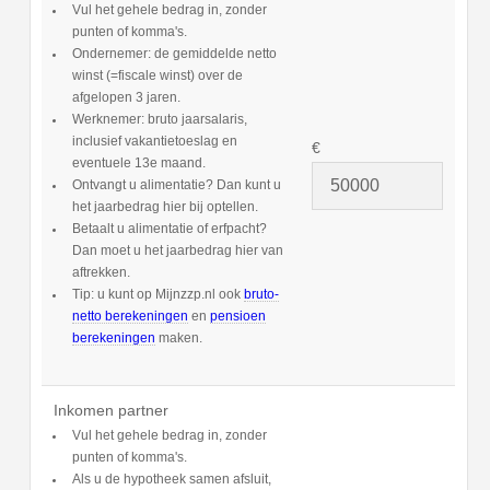
Vul het gehele bedrag in, zonder
punten of komma's.
Ondernemer: de gemiddelde netto
winst (=fiscale winst) over de
afgelopen 3 jaren.
Werknemer: bruto jaarsalaris,
inclusief vakantietoeslag en
€
eventuele 13e maand.
Ontvangt u alimentatie? Dan kunt u
het jaarbedrag hier bij optellen.
Betaalt u alimentatie of erfpacht?
Dan moet u het jaarbedrag hier van
aftrekken.
Tip: u kunt op Mijnzzp.nl ook
bruto-
netto berekeningen
en
pensioen
berekeningen
maken.
Inkomen partner
Vul het gehele bedrag in, zonder
punten of komma's.
Als u de hypotheek samen afsluit,