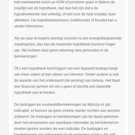
met overwaarde en/of uw AOW of pensioen gaan in tijdens de
looptijd van de hypotheek, dan kan het zijn dat u de
hypotheekrente niet volledig, of niet voor de hele looptijd, kunt
aftrekken. Uw hypotheekadviseur, boekhouder of fiscalist kan u
verder informeren.
Als uw (aan te kopen) woning voorzien is van energiebesparende
maatregelen, dan kan de maximale hypotheek hierdoor hoger
zijn. Wij hebben daar geen rekening mee gehouden in de
berekeningen.
Of u een hypotheek kunt krijgen van een bepaald bedrag hangt
van meer zaken af dan alleen uw inkomen. Onder andere is ook
de waarde van het onderpand (de woning) van belang. Het staat
een financier geheel vrij om u geen of slechts een beperkte
hypotheek aan te bieden.
De bedragen en voorbeeldberekeningen op Mijnzzp.nl zijn
indicatief, er kunnen op geen enkele manier rechten aan worden
ontleend. De bedragen en berekeningen zijn tot stand gekomen
door het verzamelen van openbare informatie op het internet en
moeten gezien worden als een indicatie. De bedragen en
berekeningen zijn gebaseerd op de gegevens zoals u die zelf