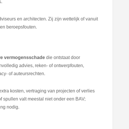
s.
iseurs en architecten. Zij zijn wettelijk of vanuit
gen beroepsfouten.
re vermogensschade
die ontstaat door
nvolledig advies, reken- of ontwerpfouten,
acy- of auteursrechten.
ra kosten, vertraging van projecten of verlies
f spullen valt meestal niet onder een BAV;
ing nodig.