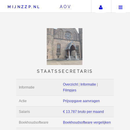
Uw accou
AOV
MIJNZZP.NL
STAATSSECRETARIS
Overzicht
|
Informat
Informatie
Filmpjes