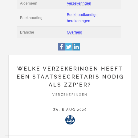
Actie
Prijsopgave aanvr
Salaris
€ 13.787 bruto per
Boekhoudsoftware
Boekhoudsoftware 
Algemeen
Verzekeringen
WELKE VERZEKERINGEN HEEFT
Boekhoudkundige
EEN STAATSSECRETARIS NODIG
Boekhouding
berekeningen
ALS ZZP'ER?
VERZEKERINGEN
Branche
Overheid
ZA, 8 AUG 2026