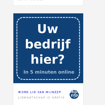
WORD LID VAN MIJNZZP
LIDMAATSCHAP IS GRATIS