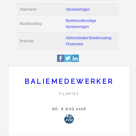
Actie
Prijsopgave aanvr
€ 2.200 tot € 2.800 
Salaris
maand
Boekhoudsoftware
Boekhoudsoftware 
Algemeen
Verzekeringen
BALIEMEDEWERKER
Boekhoudkundige
Boekhouding
berekeningen
FILMPJES
Administratief Boe
Branche
DO, 6 AUG 2026
Financieel