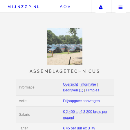
Uw accou
AOV
MIJNZZP.NL
ASSEMBLAGETECHNIC
Overzicht
|
Informat
Informatie
Bedrijven (1)
|
Film