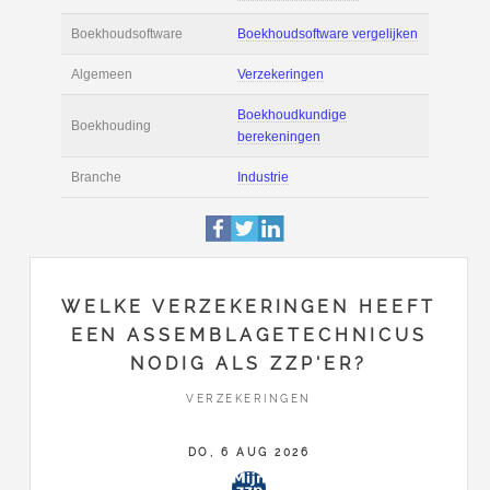
Actie
Prijsopgave aanvr
€ 2.400 tot € 3.200 
Salaris
maand
Tarief
€ 45 per uur ex BT
Boekhoudsoftware
Boekhoudsoftware 
Algemeen
Verzekeringen
WELKE VERZEKERINGEN HEEFT
EEN ASSEMBLAGETECHNICUS
Boekhoudkundige
NODIG ALS ZZP'ER?
Boekhouding
berekeningen
VERZEKERINGEN
Branche
Industrie
DO, 6 AUG 2026