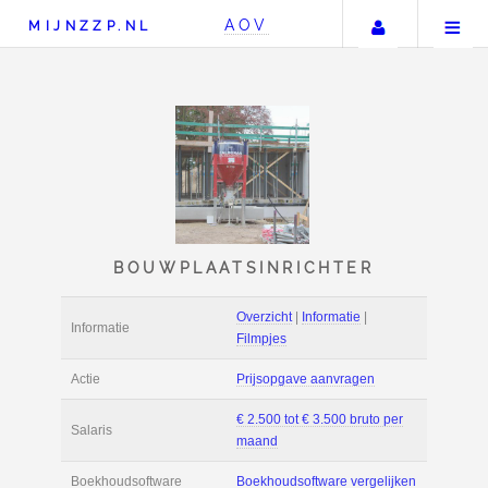
Uw accou
AOV
MIJNZZP.NL
BOUWPLAATSINRICHT
Overzicht
|
Informat
Informatie
Filmpjes