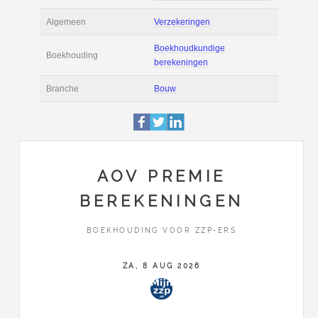
Actie
Prijsopgave aanvr
€ 2.500 tot € 3.500 
Salaris
maand
Boekhoudsoftware
Boekhoudsoftware 
Algemeen
Verzekeringen
AOV PREMIE
Boekhoudkundige
BEREKENINGEN
Boekhouding
berekeningen
BOEKHOUDING VOOR ZZP-ERS
Branche
Bouw
ZA, 8 AUG 2026