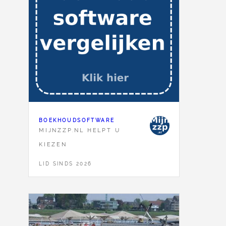
BOEKHOUDSOFTWARE
MIJNZZP.NL HELPT U
KIEZEN
LID SINDS 2026