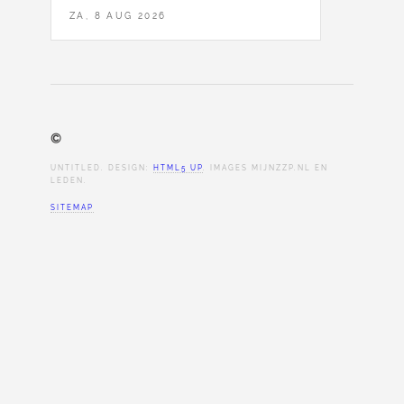
ZA, 8 AUG 2026
©
UNTITLED. DESIGN:
HTML5 UP
. IMAGES MIJNZZP.NL EN
LEDEN.
SITEMAP