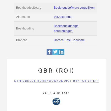
Actie
Prijsopgave aanvr
€ 2.000 tot € 2.800 
Salaris
maand
Tarief
€ 40 per uur ex BT
Boekhoudsoftware
Boekhoudsoftware 
Algemeen
Verzekeringen
GBR (ROI)
Boekhoudkundige
GEMIDDELDE BOEKHOUDKUNDIGE RENTABILITEIT
Boekhouding
berekeningen
ZA, 8 AUG 2026
Branche
Horeca Hotel Toer