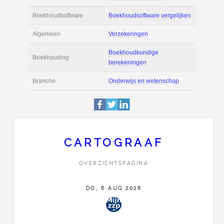
Actie
Prijsopgave aanvr
€ 3.000 tot € 4.500 
Salaris
maand
Tarief
€ 90 per uur ex BT
Boekhoudsoftware
Boekhoudsoftware 
Algemeen
Verzekeringen
CARTOGRAAF
Boekhoudkundige
OVERZICHTSPAGINA
Boekhouding
berekeningen
DO, 6 AUG 2026
Branche
Onderwijs en wete