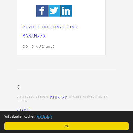
BEZOEK OOK ONZE LINK
PARTNERS
DO, 6 AUG 2026
©
UNTITLED. DESIGN:
HTML5 UP
. IMAGES MIJNZZP.NL EN
LEDEN.
SITEMAP
Wij gebruiken cookies.
Wat is dat?
Ok