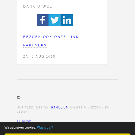
DANK U WEL!
BEZOEK OOK ONZE LINK
PARTNERS
ZA, 8 AUG 2026
©
UNTITLED. DESIGN:
HTML5 UP
. IMAGES MIJNZZP.NL EN
LEDEN.
SITEMAP
Wij gebruiken cookies.
Wat is dat?