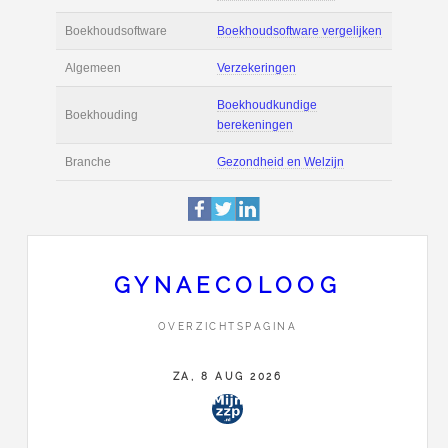
Actie
Prijsopgave aanvr
€ 6.000 tot € 11.00
Salaris
maand
Tarief
€ 160 per uur ex 
Boekhoudsoftware
Boekhoudsoftware 
Algemeen
Verzekeringen
GYNAECOLOOG
Boekhoudkundige
OVERZICHTSPAGINA
Boekhouding
berekeningen
ZA, 8 AUG 2026
Branche
Gezondheid en Wel