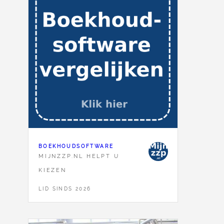
BOEKHOUDSOFTWARE
MIJNZZP.NL HELPT U
KIEZEN
LID SINDS 2026