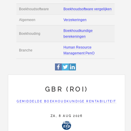
Actie
Prijsopgave aanvr
€ 2.800 tot € 3.900 
Salaris
maand
Tarief
€ 75 per uur ex BT
Boekhoudsoftware
Boekhoudsoftware 
Algemeen
Verzekeringen
GBR (ROI)
Boekhoudkundige
Boekhouding
berekeningen
GEMIDDELDE BOEKHOUDKUNDIGE RENTABILITEIT
Human Resource
ZA, 8 AUG 2026
Branche
Management Pen