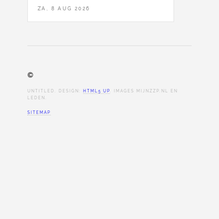
ZA, 8 AUG 2026
©
UNTITLED. DESIGN:
HTML5 UP
. IMAGES MIJNZZP.NL EN
LEDEN.
SITEMAP