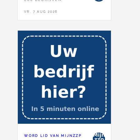
VR, 7 AUG 2026
WORD LID VAN MIJNZZP