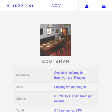
Uw accou
AOV
MIJNZZP.NL
BOOTSMAN
Overzicht
|
Informat
Informatie
Bedrijven (1)
|
Film