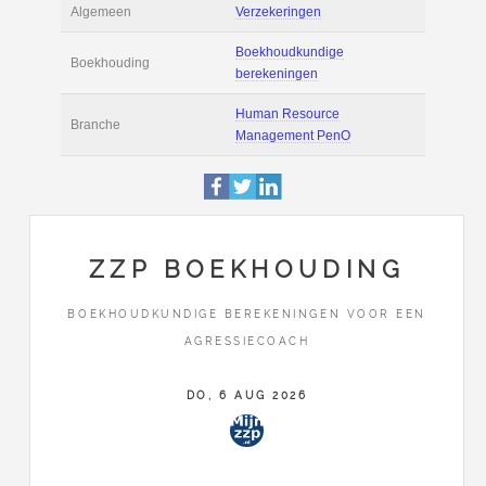
Actie
Prijsopgave aanvr
Tarief
€ 80 per uur ex BT
Boekhoudsoftware
Boekhoudsoftware 
Algemeen
Verzekeringen
Boekhoudkundige
ZZP BOEKHOUDING
Boekhouding
berekeningen
BOEKHOUDKUNDIGE BEREKENINGEN VOOR EEN
AGRESSIECOACH
Human Resource
Branche
Management Pen
DO, 6 AUG 2026