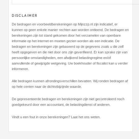
DISCLAIMER
De bedragen en voorbeeldberekeningen op Mijnzzp.nl zijn indicatief, er
kunnen op geen enkele manier rechten aan worden ontleend. De bedragen en
berekeningen zijn tot stand gekomen door het verzamelen van openbare
informatie op het internet en moeten gezien worden als een indicatie. De
bedragen en berekeningen zijn gebaseerd op de gegevens zoals u die zelf
heeft opgegeven en die niet door ons zijn geverifieerd. Er kan sprake zijn van
persoonlijke omstandigheden, een afwijkend belastingregime en/of
aanvullende of gewijzigde wetgeving. Uw boekhouder of fiscalist kan u verder
informeren.
Alle bedragen kunnen afrondingsverschillen bevatten. Wij ronden bedragen af
op hele centen naar de dichtstbijzijnde waarde.
De gepresenteerde bedragen en berekeningen zijn niet gecontroleerd noch
goedgekeurd door een accountant, de belastingdienst of anderen.
Vindt u een fout in onze berekeningen? Laat het ons weten.