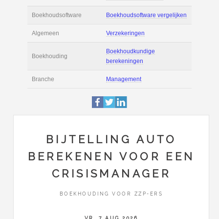
Actie
Prijsopgave aanvr
€ 4.000 tot € 6.000 
Salaris
maand
Tarief
€ 110 per uur ex B
Boekhoudsoftware
Boekhoudsoftware 
Algemeen
Verzekeringen
BIJTELLING AUTO
BEREKENEN VOOR EEN
Boekhoudkundige
Boekhouding
berekeningen
CRISISMANAGER
Branche
Management
BOEKHOUDING VOOR ZZP-ERS
VR, 7 AUG 2026