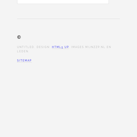
©
UNTITLED. DESIGN:
HTML5 UP
. IMAGES MIJNZZP.NL EN
LEDEN.
SITEMAP