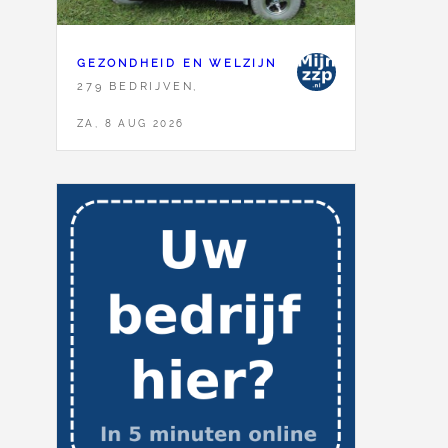
GEZONDHEID EN WELZIJN
279 BEDRIJVEN,
ZA, 8 AUG 2026