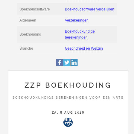
Actie
Prijsopgave aanvr
€ 6.500 tot € 11.00
Salaris
maand
Tarief
€ 110 per uur ex B
Boekhoudsoftware
Boekhoudsoftware 
Algemeen
Verzekeringen
ZZP BOEKHOUDING
Boekhoudkundige
BOEKHOUDKUNDIGE BEREKENINGEN VOOR EEN ARTS
Boekhouding
berekeningen
ZA, 8 AUG 2026
Branche
Gezondheid en Wel