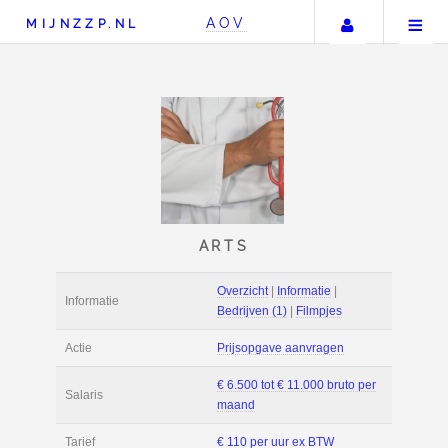
Uw accou
AOV
MIJNZZP.NL
ARTS
Overzicht
|
Informat
Informatie
Bedrijven (1)
|
Film