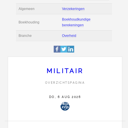
Actie
Prijsopgave aanvr
Maak zelf een voor
Salaris en tarief
berekening
Boekhoudsoftware
Boekhoudsoftware 
Algemeen
Verzekeringen
MILITAIR
Boekhoudkundige
Boekhouding
OVERZICHTSPAGINA
berekeningen
DO, 6 AUG 2026
Branche
Overheid