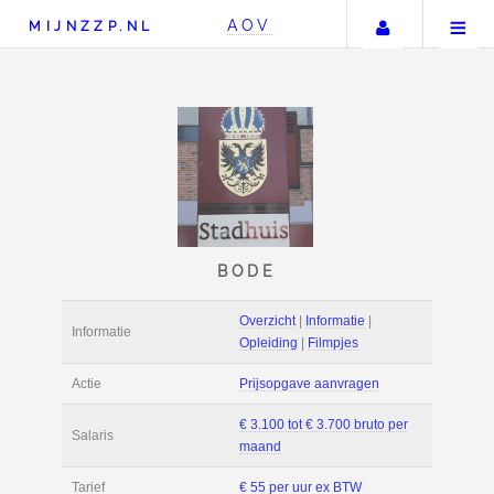
Uw accou
AOV
MIJNZZP.NL
BODE
Overzicht
|
Informat
Informatie
Opleiding
|
Filmpje