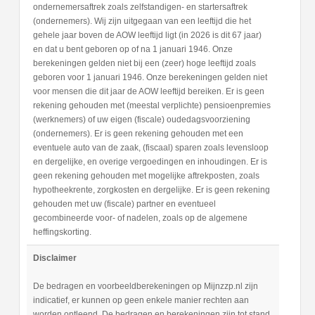
ondernemersaftrek zoals zelfstandigen- en startersaftrek
(ondernemers). Wij zijn uitgegaan van een leeftijd die het
gehele jaar boven de AOW leeftijd ligt (in 2026 is dit 67 jaar)
en dat u bent geboren op of na 1 januari 1946. Onze
berekeningen gelden niet bij een (zeer) hoge leeftijd zoals
geboren voor 1 januari 1946. Onze berekeningen gelden niet
voor mensen die dit jaar de AOW leeftijd bereiken. Er is geen
rekening gehouden met (meestal verplichte) pensioenpremies
(werknemers) of uw eigen (fiscale) oudedagsvoorziening
(ondernemers). Er is geen rekening gehouden met een
eventuele auto van de zaak, (fiscaal) sparen zoals levensloop
en dergelijke, en overige vergoedingen en inhoudingen. Er is
geen rekening gehouden met mogelijke aftrekposten, zoals
hypotheekrente, zorgkosten en dergelijke. Er is geen rekening
gehouden met uw (fiscale) partner en eventueel
gecombineerde voor- of nadelen, zoals op de algemene
heffingskorting.
Disclaimer
De bedragen en voorbeeldberekeningen op Mijnzzp.nl zijn
indicatief, er kunnen op geen enkele manier rechten aan
worden ontleend. De bedragen en berekeningen zijn tot stand