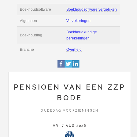
Actie
Prijsopgave aanvr
€ 3.100 tot € 3.700 
Salaris
maand
Tarief
€ 55 per uur ex BT
Boekhoudsoftware
Boekhoudsoftware 
Algemeen
Verzekeringen
PENSIOEN VAN EEN ZZP
BODE
Boekhoudkundige
Boekhouding
berekeningen
OUDEDAG VOORZIENINGEN
Branche
Overheid
VR, 7 AUG 2026