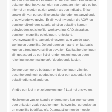
gekomen door het verzamelen van openbare informatie op het
internet en moeten gezien worden als een indicatie. Er kan
sprake zijn van persoonlijke omstandigheden en aanvullende
of gewijzigde wetgeving. Er zijn veel invloeden die AOW- en
pensioenuitkeringen, salaris, winst en belasting kunnen
beinvloeden zoals leeftijd, werkervaring, CAO afspraken,
pensioen, mogelijke opleidingen, rentestand,
levensverwachting, samenlevingsvorm, auto van de zaak,
woning en dergelijke. De bedragen op maand- en jaarbasis
kunnen afrondingsverschillen bevatten. Kapitaalberekeningen
zijn gebaseerd op een fictief rendement en houden geen
rekening met eenmalige en/of doorlopende kosten.
De gepresenteerde bedragen en berekeningen zijn niet
gecontroleerd noch goedgekeurd door een accountant, de
belastingdienst of anderen.
Vindt u een fout in onze berekeningen? Laat het ons weten.
Het inkomen van zelfstandig ondernemers kan zeer varieren
door onkosten zoals verzekeringen, huisvesting, gereedschap
en mogelijke bedrijfsauto's. Daarnaast kunnen de meeste