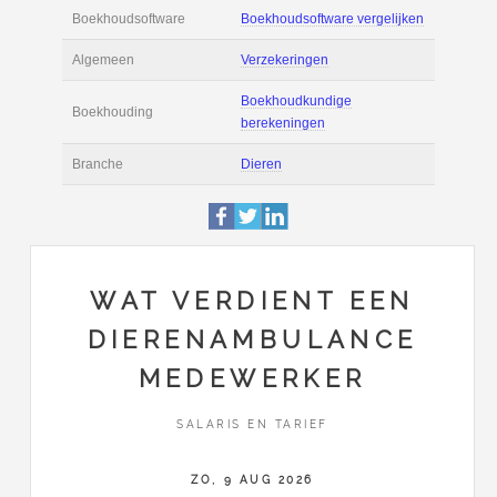
Informatie
Filmpjes
Actie
Prijsopgave aanvr
Maak zelf een voor
Salaris en tarief
berekening
Boekhoudsoftware
Boekhoudsoftware 
Algemeen
Verzekeringen
WAT VERDIENT EEN
Boekhoudkundige
DIERENAMBULANCE
Boekhouding
berekeningen
MEDEWERKER
Branche
Dieren
SALARIS EN TARIEF
ZO, 9 AUG 2026