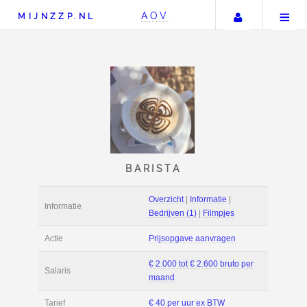
Uw accou
AOV
MIJNZZP.NL
BARISTA
Overzicht
|
Informat
Informatie
Bedrijven (1)
|
Film