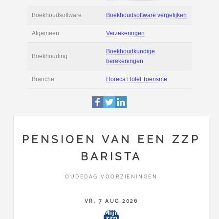
Actie
Prijsopgave aanvr
€ 2.000 tot € 2.600 
Salaris
maand
Tarief
€ 40 per uur ex BT
Boekhoudsoftware
Boekhoudsoftware 
Algemeen
Verzekeringen
PENSIOEN VAN EEN ZZP
BARISTA
Boekhoudkundige
Boekhouding
berekeningen
OUDEDAG VOORZIENINGEN
Branche
Horeca Hotel Toer
VR, 7 AUG 2026