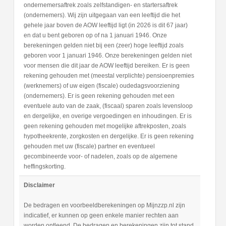
ondernemersaftrek zoals zelfstandigen- en startersaftrek
(ondernemers). Wij zijn uitgegaan van een leeftijd die het
gehele jaar boven de AOW leeftijd ligt (in 2026 is dit 67 jaar)
en dat u bent geboren op of na 1 januari 1946. Onze
berekeningen gelden niet bij een (zeer) hoge leeftijd zoals
geboren voor 1 januari 1946. Onze berekeningen gelden niet
voor mensen die dit jaar de AOW leeftijd bereiken. Er is geen
rekening gehouden met (meestal verplichte) pensioenpremies
(werknemers) of uw eigen (fiscale) oudedagsvoorziening
(ondernemers). Er is geen rekening gehouden met een
eventuele auto van de zaak, (fiscaal) sparen zoals levensloop
en dergelijke, en overige vergoedingen en inhoudingen. Er is
geen rekening gehouden met mogelijke aftrekposten, zoals
hypotheekrente, zorgkosten en dergelijke. Er is geen rekening
gehouden met uw (fiscale) partner en eventueel
gecombineerde voor- of nadelen, zoals op de algemene
heffingskorting.
Disclaimer
De bedragen en voorbeeldberekeningen op Mijnzzp.nl zijn
indicatief, er kunnen op geen enkele manier rechten aan
worden ontleend. De bedragen en berekeningen zijn tot stand