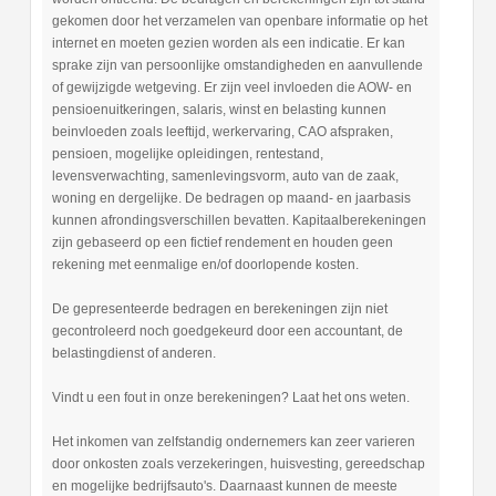
gekomen door het verzamelen van openbare informatie op het
internet en moeten gezien worden als een indicatie. Er kan
sprake zijn van persoonlijke omstandigheden en aanvullende
of gewijzigde wetgeving. Er zijn veel invloeden die AOW- en
pensioenuitkeringen, salaris, winst en belasting kunnen
beinvloeden zoals leeftijd, werkervaring, CAO afspraken,
pensioen, mogelijke opleidingen, rentestand,
levensverwachting, samenlevingsvorm, auto van de zaak,
woning en dergelijke. De bedragen op maand- en jaarbasis
kunnen afrondingsverschillen bevatten. Kapitaalberekeningen
zijn gebaseerd op een fictief rendement en houden geen
rekening met eenmalige en/of doorlopende kosten.
De gepresenteerde bedragen en berekeningen zijn niet
gecontroleerd noch goedgekeurd door een accountant, de
belastingdienst of anderen.
Vindt u een fout in onze berekeningen? Laat het ons weten.
Het inkomen van zelfstandig ondernemers kan zeer varieren
door onkosten zoals verzekeringen, huisvesting, gereedschap
en mogelijke bedrijfsauto's. Daarnaast kunnen de meeste