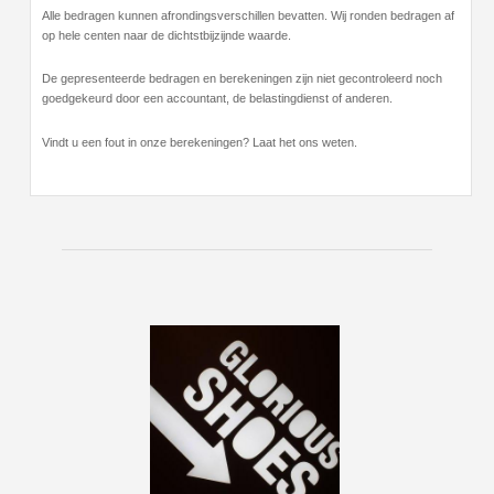
Alle bedragen kunnen afrondingsverschillen bevatten. Wij ronden bedragen af
op hele centen naar de dichtstbijzijnde waarde.
De gepresenteerde bedragen en berekeningen zijn niet gecontroleerd noch
goedgekeurd door een accountant, de belastingdienst of anderen.
Vindt u een fout in onze berekeningen? Laat het ons weten.