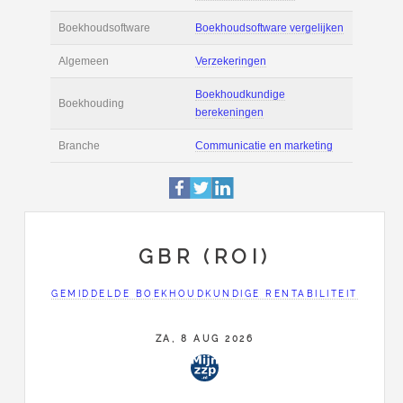
Actie
Prijsopgave aanvr
€ 2.600 tot € 3.400 
Salaris
maand
Tarief
€ 50 per uur ex BT
Boekhoudsoftware
Boekhoudsoftware 
Algemeen
Verzekeringen
GBR (ROI)
Boekhoudkundige
GEMIDDELDE BOEKHOUDKUNDIGE RENTABILITEIT
Boekhouding
berekeningen
ZA, 8 AUG 2026
Branche
Communicatie en m