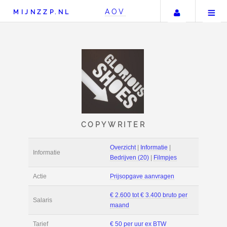
Uw acco
AOV
MIJNZZP.NL
COPYWRITER
Overzicht
|
Informat
Informatie
Bedrijven (20)
|
Fil