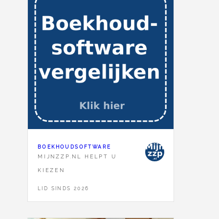
BOEKHOUDSOFTWARE
MIJNZZP.NL HELPT U
KIEZEN
LID SINDS 2026