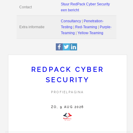
Deze pagina is 1429 
Profiel
bekeken.
Stevinstraat 20
Adres
5621 GK
Eindhoven
+31 (0)6 1724 2058
Stuur RedPack Cyber 
Contact
een bericht
REDPACK CYBER
SECURITY
Consultancy
|
Penetra
Extra informatie
Testing
|
Red-Teamin
PROFIELPAGINA
Teaming
|
Yellow-Te
ZO, 9 AUG 2026