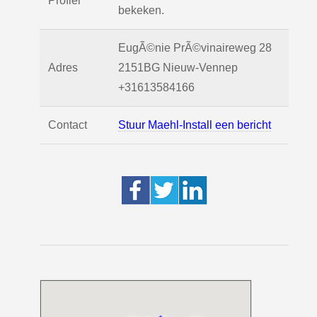
Profiel
bekeken.
EugÃ©nie PrÃ©vinaireweg 28
Adres
2151BG
Nieuw-Vennep
+31613584166
Contact
Stuur Maehl-Install een bericht