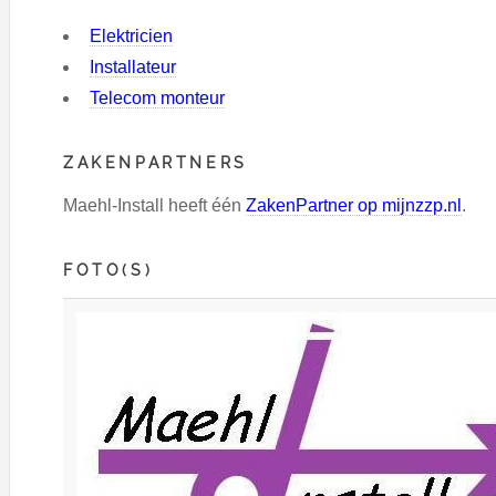
Elektricien
Installateur
Telecom monteur
ZAKENPARTNERS
Maehl-Install heeft één
ZakenPartner op mijnzzp.nl
.
FOTO(S)