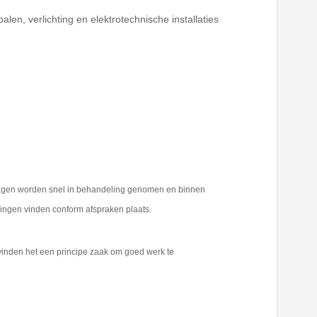
len, verlichting en elektrotechnische installaties
nvragen worden snel in behandeling genomen en binnen
eringen vinden conform afspraken plaats.
j vinden het een principe zaak om goed werk te