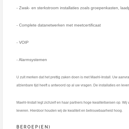
- Zwak- en sterkstroom installaties zoals groepenkasten, laadpa
- Complete datanetwerken met meetcertificaat
- VOIP
- Alarmsystemen
U zult merken dat het prettig zaken doen is met Maehl-Install. Uw aa
afzienbare tijd heeft u antwoord op al uw vragen. De installaties en lev
Maehl-Install legt zichzelf en haar partners hoge kwaliteitseisen op. Wi
leveren. Hierdoor houden wij de kwaliteit en betrouwbaarheid hoog.
BEROEP(EN)