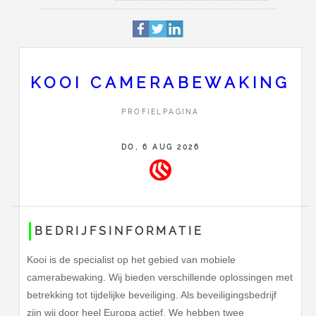
Profiel
Deze pagina is 837 keer bek
Zonnedauw 10
Adres
9202 PA
Drachten
KOOI CAMERABEWAKING
088 247 5610
PROFIELPAGINA
Contact
Stuur Kooi camerabewaking e
DO, 6 AUG 2026
BEDRIJFSINFORMATIE
Kooi is de specialist op het gebied van mobiele
camerabewaking. Wij bieden verschillende oplossingen met
betrekking tot tijdelijke beveiliging. Als beveiligingsbedrijf
zijn wij door heel Europa actief. We hebben twee