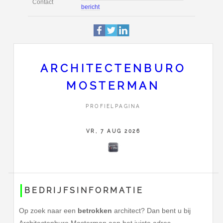
Profiel
Deze pagina is 4646 keer be
Van Tuyllstraat 38
Adres
3829AD
Hooglanderveen
0652420490
ARCHITECTENBURO
Stuur Architectenburo Moste
MOSTERMAN
Contact
bericht
PROFIELPAGINA
VR, 7 AUG 2026
BEDRIJFSINFORMATIE
Op zoek naar een
betrokken
architect? Dan bent u bij