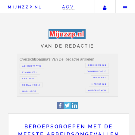
Uw accou
AOV
MIJNZZP.NL
VAN DE REDACTIE
Overzichtspagina's Van De Redactie artikelen
BOEKH
ADMINISTRATIE
COMMUN
FINANCIEEL
IN
KANTOOR
MAR
SOCIAL-MEDIA
ONDER
BEROEPSGROEPEN MET DE
MOBILITEIT
MEESTE ARBEIDSONGEVALLEN