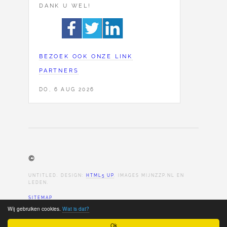
DANK U WEL!
BEZOEK OOK ONZE LINK
PARTNERS
DO, 6 AUG 2026
©
UNTITLED. DESIGN:
HTML5 UP
. IMAGES MIJNZZP.NL EN
LEDEN.
SITEMAP
Wij gebruiken cookies.
Wat is dat?
Ok