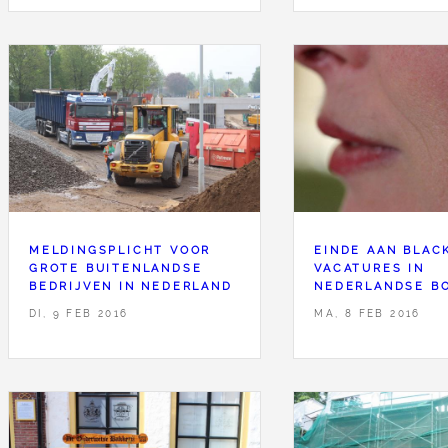
EINDE AAN BLAC
MELDINGSPLICHT VOOR
VACATURES IN
GROTE BUITENLANDSE
NEDERLANDSE B
BEDRIJVEN IN NEDERLAND
MA, 8 FEB 2016
DI, 9 FEB 2016