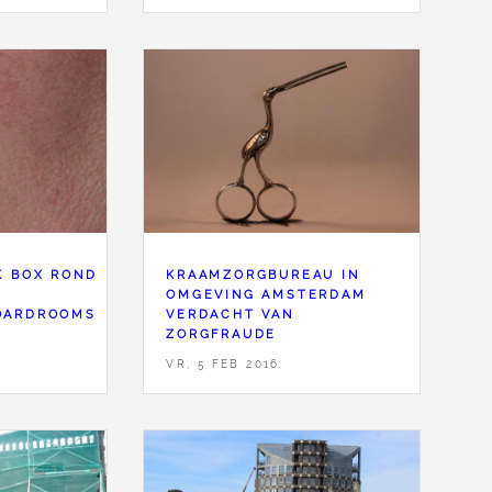
K BOX ROND
KRAAMZORGBUREAU IN
OMGEVING AMSTERDAM
OARDROOMS
VERDACHT VAN
ZORGFRAUDE
VR, 5 FEB 2016