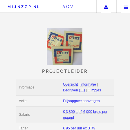
Uw acc
AOV
MIJNZZP.NL
PROJECTLEIDER
Overzicht
|
Informat
Informatie
Bedrijven (11)
|
Fil