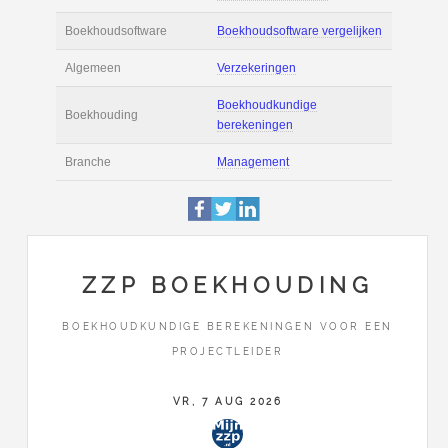
Actie
Prijsopgave aanvr
€ 3.800 tot € 6.000 
Salaris
maand
Tarief
€ 95 per uur ex BT
Boekhoudsoftware
Boekhoudsoftware 
Algemeen
Verzekeringen
ZZP BOEKHOUDING
Boekhoudkundige
BOEKHOUDKUNDIGE BEREKENINGEN VOOR EEN
Boekhouding
berekeningen
PROJECTLEIDER
Branche
Management
VR, 7 AUG 2026