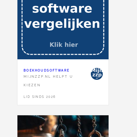
BOEKHOUDSOFTWARE
MIJNZZP.NL HELPT U
KIEZEN
LID SINDS 2026