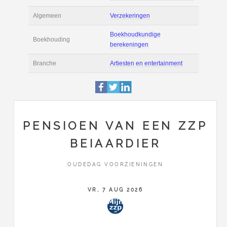
Actie
Prijsopgave aanvr
Maak zelf een voor
Salaris en tarief
berekening
Boekhoudsoftware
Boekhoudsoftware 
Algemeen
Verzekeringen
PENSIOEN VAN EEN ZZP
Boekhoudkundige
BEIAARDIER
Boekhouding
berekeningen
OUDEDAG VOORZIENINGEN
Branche
Artiesten en entert
VR, 7 AUG 2026