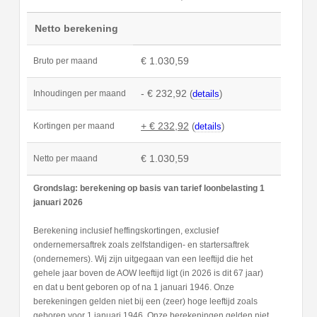
Netto berekening
€ 1.030,59
Bruto per maand
- € 232,92
(
details
)
Inhoudingen per maand
+ € 232,92
(
details
)
Kortingen per maand
€ 1.030,59
Netto per maand
Grondslag: berekening op basis van tarief loonbelasting 1
januari 2026
Berekening inclusief heffingskortingen, exclusief
ondernemersaftrek zoals zelfstandigen- en startersaftrek
(ondernemers). Wij zijn uitgegaan van een leeftijd die het
gehele jaar boven de AOW leeftijd ligt (in 2026 is dit 67 jaar)
en dat u bent geboren op of na 1 januari 1946. Onze
berekeningen gelden niet bij een (zeer) hoge leeftijd zoals
geboren voor 1 januari 1946. Onze berekeningen gelden niet