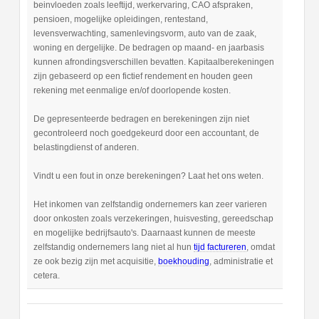
beinvloeden zoals leeftijd, werkervaring, CAO afspraken,
pensioen, mogelijke opleidingen, rentestand,
levensverwachting, samenlevingsvorm, auto van de zaak,
woning en dergelijke. De bedragen op maand- en jaarbasis
kunnen afrondingsverschillen bevatten. Kapitaalberekeningen
zijn gebaseerd op een fictief rendement en houden geen
rekening met eenmalige en/of doorlopende kosten.
De gepresenteerde bedragen en berekeningen zijn niet
gecontroleerd noch goedgekeurd door een accountant, de
belastingdienst of anderen.
Vindt u een fout in onze berekeningen? Laat het ons weten.
Het inkomen van zelfstandig ondernemers kan zeer varieren
door onkosten zoals verzekeringen, huisvesting, gereedschap
en mogelijke bedrijfsauto's. Daarnaast kunnen de meeste
zelfstandig ondernemers lang niet al hun
tijd factureren
, omdat
ze ook bezig zijn met acquisitie,
boekhouding
, administratie et
cetera.