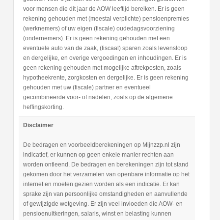
voor mensen die dit jaar de AOW leeftijd bereiken. Er is geen
rekening gehouden met (meestal verplichte) pensioenpremies
(werknemers) of uw eigen (fiscale) oudedagsvoorziening
(ondernemers). Er is geen rekening gehouden met een
eventuele auto van de zaak, (fiscaal) sparen zoals levensloop
en dergelijke, en overige vergoedingen en inhoudingen. Er is
geen rekening gehouden met mogelijke aftrekposten, zoals
hypotheekrente, zorgkosten en dergelijke. Er is geen rekening
gehouden met uw (fiscale) partner en eventueel
gecombineerde voor- of nadelen, zoals op de algemene
heffingskorting.
Disclaimer
De bedragen en voorbeeldberekeningen op Mijnzzp.nl zijn
indicatief, er kunnen op geen enkele manier rechten aan
worden ontleend. De bedragen en berekeningen zijn tot stand
gekomen door het verzamelen van openbare informatie op het
internet en moeten gezien worden als een indicatie. Er kan
sprake zijn van persoonlijke omstandigheden en aanvullende
of gewijzigde wetgeving. Er zijn veel invloeden die AOW- en
pensioenuitkeringen, salaris, winst en belasting kunnen