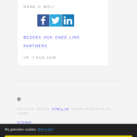
DANK U WEL!
BEZOEK OOK ONZE LINK
PARTNERS
VR, 7 AUG 2026
©
UNTITLED. DESIGN:
HTML5 UP
. IMAGES MIJNZZP.NL EN
LEDEN.
SITEMAP
Wij gebruiken cookies.
Wat is dat?