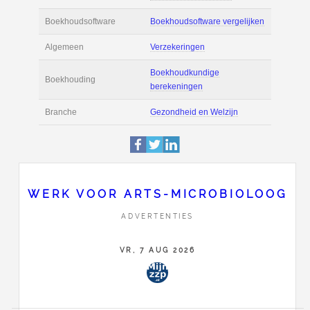
Actie
Prijsopgave aanvr
€ 6.000 tot € 11.00
Salaris
maand
Tarief
€ 150 per uur ex 
Boekhoudsoftware
Boekhoudsoftware 
Algemeen
Verzekeringen
WERK VOOR ARTS-MICROBIOLOOG
ADVERTENTIES
Boekhoudkundige
Boekhouding
berekeningen
VR, 7 AUG 2026
Branche
Gezondheid en Wel