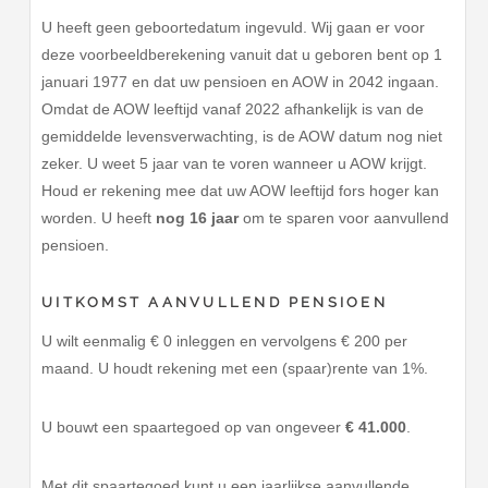
U heeft geen geboortedatum ingevuld. Wij gaan er voor
deze voorbeeldberekening vanuit dat u geboren bent op 1
januari 1977 en dat uw pensioen en AOW in 2042 ingaan.
Omdat de AOW leeftijd vanaf 2022 afhankelijk is van de
gemiddelde levensverwachting, is de AOW datum nog niet
zeker. U weet 5 jaar van te voren wanneer u AOW krijgt.
Houd er rekening mee dat uw AOW leeftijd fors hoger kan
worden. U heeft
nog 16 jaar
om te sparen voor aanvullend
pensioen.
UITKOMST AANVULLEND PENSIOEN
U wilt eenmalig € 0 inleggen en vervolgens € 200 per
maand. U houdt rekening met een (spaar)rente van 1%.
U bouwt een spaartegoed op van ongeveer
€ 41.000
.
Met dit spaartegoed kunt u een jaarlijkse aanvullende