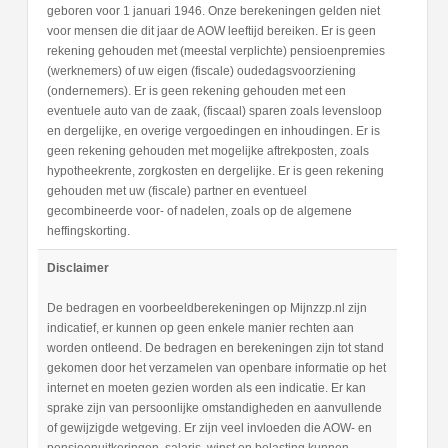
geboren voor 1 januari 1946. Onze berekeningen gelden niet
voor mensen die dit jaar de AOW leeftijd bereiken. Er is geen
rekening gehouden met (meestal verplichte) pensioenpremies
(werknemers) of uw eigen (fiscale) oudedagsvoorziening
(ondernemers). Er is geen rekening gehouden met een
eventuele auto van de zaak, (fiscaal) sparen zoals levensloop
en dergelijke, en overige vergoedingen en inhoudingen. Er is
geen rekening gehouden met mogelijke aftrekposten, zoals
hypotheekrente, zorgkosten en dergelijke. Er is geen rekening
gehouden met uw (fiscale) partner en eventueel
gecombineerde voor- of nadelen, zoals op de algemene
heffingskorting.
Disclaimer
De bedragen en voorbeeldberekeningen op Mijnzzp.nl zijn
indicatief, er kunnen op geen enkele manier rechten aan
worden ontleend. De bedragen en berekeningen zijn tot stand
gekomen door het verzamelen van openbare informatie op het
internet en moeten gezien worden als een indicatie. Er kan
sprake zijn van persoonlijke omstandigheden en aanvullende
of gewijzigde wetgeving. Er zijn veel invloeden die AOW- en