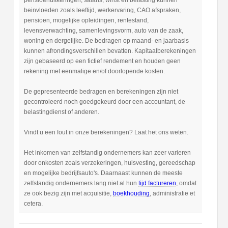
pensioenuitkeringen, salaris, winst en belasting kunnen
beinvloeden zoals leeftijd, werkervaring, CAO afspraken,
pensioen, mogelijke opleidingen, rentestand,
levensverwachting, samenlevingsvorm, auto van de zaak,
woning en dergelijke. De bedragen op maand- en jaarbasis
kunnen afrondingsverschillen bevatten. Kapitaalberekeningen
zijn gebaseerd op een fictief rendement en houden geen
rekening met eenmalige en/of doorlopende kosten.
De gepresenteerde bedragen en berekeningen zijn niet
gecontroleerd noch goedgekeurd door een accountant, de
belastingdienst of anderen.
Vindt u een fout in onze berekeningen? Laat het ons weten.
Het inkomen van zelfstandig ondernemers kan zeer varieren
door onkosten zoals verzekeringen, huisvesting, gereedschap
en mogelijke bedrijfsauto's. Daarnaast kunnen de meeste
zelfstandig ondernemers lang niet al hun
tijd factureren
, omdat
ze ook bezig zijn met acquisitie,
boekhouding
, administratie et
cetera.