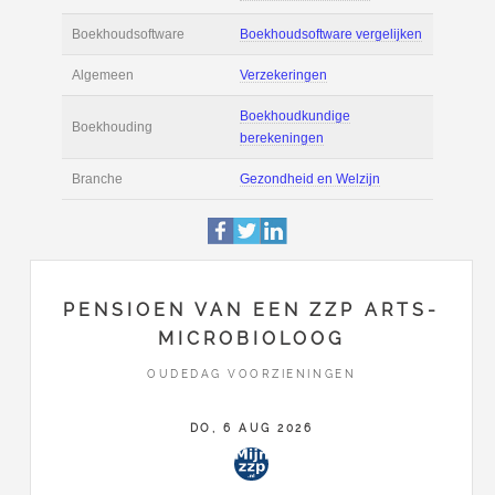
Actie
Prijsopgave aanvr
€ 6.000 tot € 11.00
Salaris
maand
Tarief
€ 150 per uur ex 
Boekhoudsoftware
Boekhoudsoftware 
Algemeen
Verzekeringen
PENSIOEN VAN EEN ZZP ARTS-
MICROBIOLOOG
Boekhoudkundige
Boekhouding
OUDEDAG VOORZIENINGEN
berekeningen
DO, 6 AUG 2026
Branche
Gezondheid en Wel