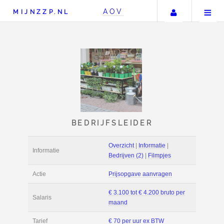
Uw accou
AOV
MIJNZZP.NL
BEDRIJFSLEIDER
Overzicht
|
Informat
Informatie
Bedrijven (2)
|
Film