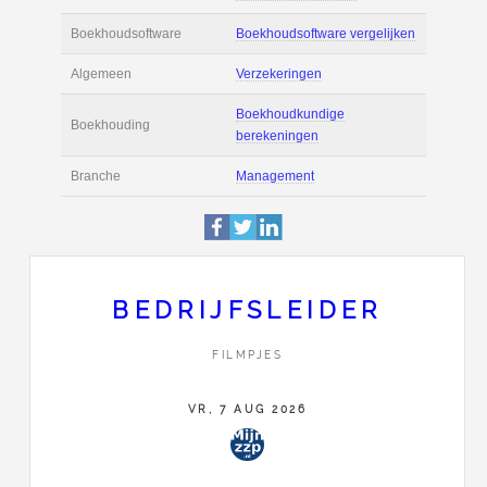
Actie
Prijsopgave aanvr
€ 3.100 tot € 4.200 
Salaris
maand
Tarief
€ 70 per uur ex BT
Boekhoudsoftware
Boekhoudsoftware 
Algemeen
Verzekeringen
BEDRIJFSLEIDER
Boekhoudkundige
FILMPJES
Boekhouding
berekeningen
VR, 7 AUG 2026
Branche
Management