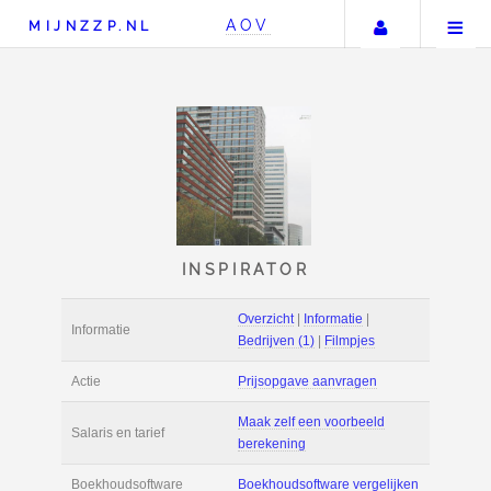
Uw accou
AOV
MIJNZZP.NL
INSPIRATOR
Overzicht
|
Informat
Informatie
Bedrijven (1)
|
Film