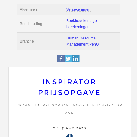
Actie
Prijsopgave aanvr
Maak zelf een voor
Salaris en tarief
berekening
Boekhoudsoftware
Boekhoudsoftware 
Algemeen
Verzekeringen
INSPIRATOR
Boekhoudkundige
Boekhouding
berekeningen
PRIJSOPGAVE
VRAAG EEN PRIJSOPGAVE VOOR EEN INSPIRATOR
Human Resource
Branche
AAN
Management Pen
VR, 7 AUG 2026