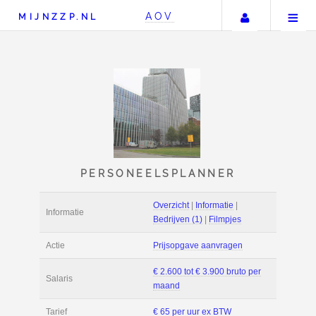
Uw accou
AOV
MIJNZZP.NL
PERSONEELSPLANNE
Overzicht
|
Informat
Informatie
Bedrijven (1)
|
Film