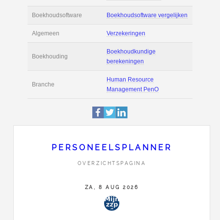
Actie
Prijsopgave aanvr
€ 2.600 tot € 3.900 
Salaris
maand
Tarief
€ 65 per uur ex BT
Boekhoudsoftware
Boekhoudsoftware 
Algemeen
Verzekeringen
PERSONEELSPLANNER
Boekhoudkundige
Boekhouding
OVERZICHTSPAGINA
berekeningen
ZA, 8 AUG 2026
Human Resource
Branche
Management Pen