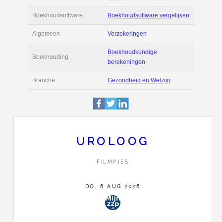
Actie
Prijsopgave aanvr
€ 6.000 tot € 11.00
Salaris
maand
Tarief
€ 150 per uur ex 
Boekhoudsoftware
Boekhoudsoftware 
Algemeen
Verzekeringen
UROLOOG
Boekhoudkundige
FILMPJES
Boekhouding
berekeningen
DO, 6 AUG 2026
Branche
Gezondheid en Wel