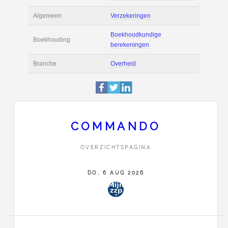
Actie
Prijsopgave aanvr
€ 3.100 tot € 3.400 
Salaris
maand
Boekhoudsoftware
Boekhoudsoftware 
Algemeen
Verzekeringen
COMMANDO
Boekhoudkundige
Boekhouding
OVERZICHTSPAGINA
berekeningen
DO, 6 AUG 2026
Branche
Overheid