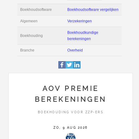
Actie
Prijsopgave aanvr
€ 3.000 tot € 4.800 
Salaris
maand
Tarief
€ 70 per uur ex BT
Boekhoudsoftware
Boekhoudsoftware 
Algemeen
Verzekeringen
AOV PREMIE
BEREKENINGEN
Boekhoudkundige
Boekhouding
berekeningen
BOEKHOUDING VOOR ZZP-ERS
Branche
Overheid
ZO, 9 AUG 2026