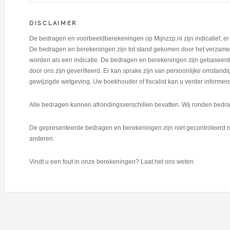
DISCLAIMER
De bedragen en voorbeeldberekeningen op Mijnzzp.nl zijn indicatief, 
De bedragen en berekeningen zijn tot stand gekomen door het verzamel
worden als een indicatie. De bedragen en berekeningen zijn gebaseerd 
door ons zijn geverifieerd. Er kan sprake zijn van persoonlijke omstan
gewijzigde wetgeving. Uw boekhouder of fiscalist kan u verder informer
Alle bedragen kunnen afrondingsverschillen bevatten. Wij ronden bedrag
De gepresenteerde bedragen en berekeningen zijn niet gecontroleerd n
anderen.
Vindt u een fout in onze berekeningen? Laat het ons weten.