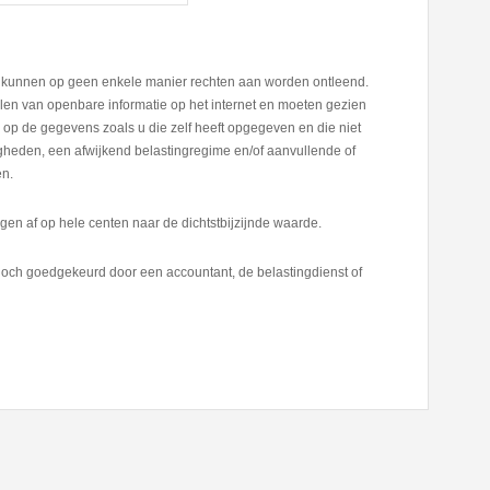
er kunnen op geen enkele manier rechten aan worden ontleend.
en van openbare informatie op het internet en moeten gezien
op de gegevens zoals u die zelf heeft opgegeven en die niet
digheden, een afwijkend belastingregime en/of aanvullende of
en.
en af op hele centen naar de dichtstbijzijnde waarde.
och goedgekeurd door een accountant, de belastingdienst of