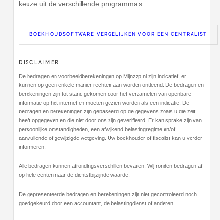
keuze uit de verschillende programma's.
BOEKHOUDSOFTWARE VERGELIJKEN VOOR EEN CENTRALIST
DISCLAIMER
De bedragen en voorbeeldberekeningen op Mijnzzp.nl zijn indicatief, er
kunnen op geen enkele manier rechten aan worden ontleend. De bedragen en
berekeningen zijn tot stand gekomen door het verzamelen van openbare
informatie op het internet en moeten gezien worden als een indicatie. De
bedragen en berekeningen zijn gebaseerd op de gegevens zoals u die zelf
heeft opgegeven en die niet door ons zijn geverifieerd. Er kan sprake zijn van
persoonlijke omstandigheden, een afwijkend belastingregime en/of
aanvullende of gewijzigde wetgeving. Uw boekhouder of fiscalist kan u verder
informeren.
Alle bedragen kunnen afrondingsverschillen bevatten. Wij ronden bedragen af
op hele centen naar de dichtstbijzijnde waarde.
De gepresenteerde bedragen en berekeningen zijn niet gecontroleerd noch
goedgekeurd door een accountant, de belastingdienst of anderen.