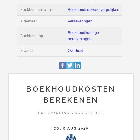
Actie
Prijsopgave aanvr
€ 2.700 tot € 3.900 
Salaris
maand
Tarief
€ 45 per uur ex BT
Boekhoudsoftware
Boekhoudsoftware 
Algemeen
Verzekeringen
BOEKHOUDKOSTEN
BEREKENEN
Boekhoudkundige
Boekhouding
berekeningen
BOEKHOUDING VOOR ZZP-ERS
Branche
Overheid
DO, 6 AUG 2026