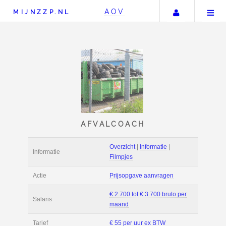
Uw acco
AOV
MIJNZZP.NL
AFVALCOACH
Overzicht
|
Informat
Informatie
Filmpjes