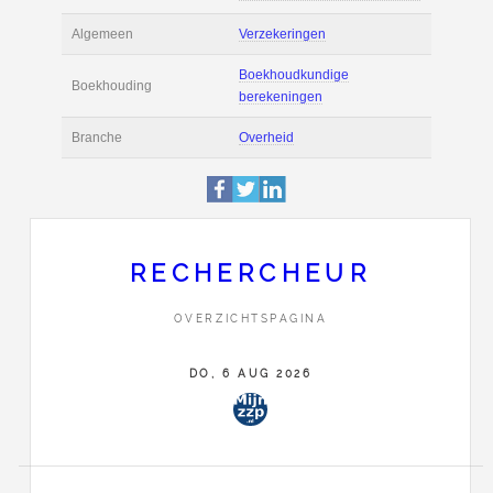
Actie
Prijsopgave aanvr
€ 2.800 tot € 4.300 
Salaris
maand
Boekhoudsoftware
Boekhoudsoftware 
Algemeen
Verzekeringen
RECHERCHEUR
Boekhoudkundige
Boekhouding
OVERZICHTSPAGINA
berekeningen
DO, 6 AUG 2026
Branche
Overheid